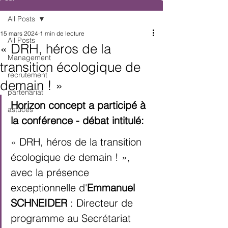
All Posts
15 mars 2024
1 min de lecture
All Posts
« DRH, héros de la
Management
transition écologique de
recrutement
demain ! »
partenariat
Horizon concept a participé à 
astuces
la conférence - débat intitulé:
« DRH, héros de la transition 
écologique de demain ! », 
avec la présence 
exceptionnelle d'
Emmanuel 
SCHNEIDER
 : Directeur de 
programme au Secrétariat 