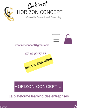
Cabinet
HORIZON CO
NCEPT
Cons
e
il - Formation & Coaching
vhorizonconcept@gmail.com
07 49 20 77 67
Bientôt disponible
HORIZON CONCEPT 2.0
La plateforme learning des entreprises
Post