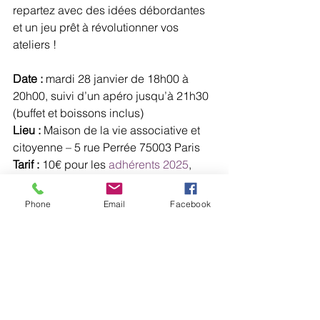
repartez avec des idées débordantes 
et un jeu prêt à révolutionner vos 
ateliers !
Date :
 mardi 28 janvier de 18h00 à 
20h00, suivi d’un apéro jusqu’à 21h30 
(buffet et boissons inclus)
Lieu :
 Maison de la vie associative et 
citoyenne – 5 rue Perrée 75003 Paris
Tarif :
 10€ pour les 
adhérents 2025
, 
40€ pour les non-adhérents.
Places limitées :
 22 participants
Phone
Email
Facebook