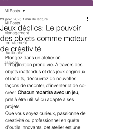
All Posts
23 janv. 2025
1 min de lecture
All Posts
Jeux déclics: Le pouvoir
Management
des objets comme moteur
recrutement
de créativité
partenariat
Plongez dans un atelier où 
astuces
l’imagination prend vie. À travers des 
objets inattendus et des jeux originaux 
et inédits, découvrez de nouvelles 
façons de raconter, d’inventer et de co-
créer. 
Chacun repartira avec un jeu
, 
prêt à être utilisé ou adapté à ses 
projets.
Que vous soyez curieux, passionné de 
créativité ou professionnel en quête 
d’outils innovants, cet atelier est une 