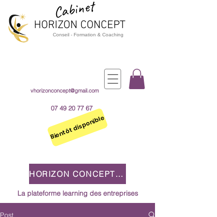
Cabinet
HORIZON CO
NCEPT
Cons
e
il - Formation & Coaching
vhorizonconcept@gmail.com
07 49 20 77 67
Bientôt disponible
HORIZON CONCEPT 2.0
La plateforme learning des entreprises
Post