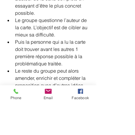
essayant d’être le plus concret 
possible.
Le groupe questionne l’auteur de 
la carte. L’objectif est de cibler au 
mieux sa difficulté.
Puis la personne qui a lu la carte 
doit trouver avant les autres 1 
première réponse possible à la 
problématique traitée.
Le reste du groupe peut alors 
amender, enrichir et compléter la 
proposition avec d’autres idées.
Puis les participants synthétisent 
Phone
Email
Facebook
les réponses apportées au dos de 
la carte rouge.
L’enchainement de toutes ces sous-
étapes peut paraître complexe. Avec 