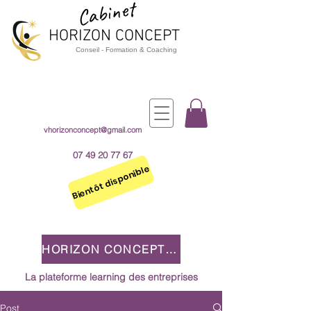
Cabinet
HORIZON CO
NCEPT
Cons
e
il - Formation & Coaching
vhorizonconcept@gmail.com
07 49 20 77 67
Bientôt disponible
HORIZON CONCEPT 2.0
La plateforme learning des entreprises
Post