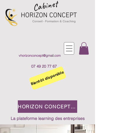
Cabinet
HORIZON CO
NCEPT
Cons
e
il - Formation & Coaching
vhorizonconcept@gmail.com
07 49 20 77 67
Bientôt disponible
HORIZON CONCEPT 2.0
La plateforme learning des entreprises