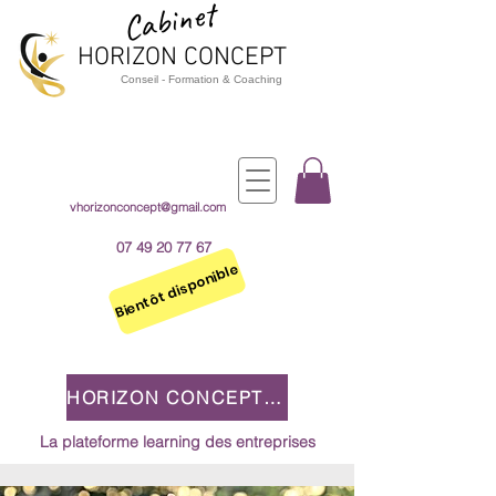
Cabinet
HORIZON CO
NCEPT
Cons
e
il - Formation & Coaching
vhorizonconcept@gmail.com
07 49 20 77 67
Bientôt disponible
HORIZON CONCEPT 2.0
La plateforme learning des entreprises