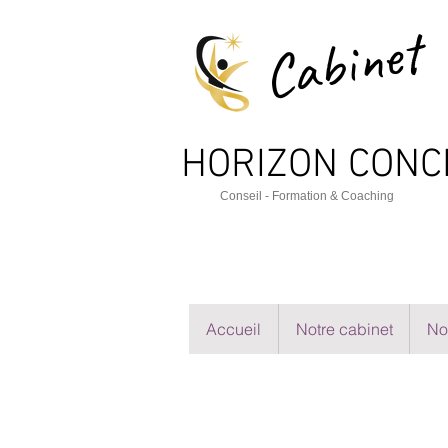
Cabinet
HORIZON CO
NC
Cons
e
il - Formation & Coaching
Accueil
Notre cabinet
No