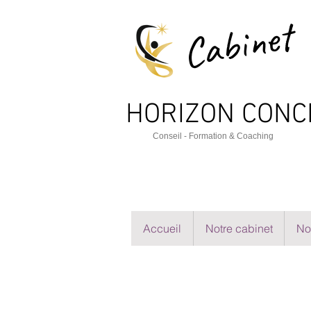
Cabinet
HORIZON CO
NC
Cons
e
il - Formation & Coaching
Accueil
Notre cabinet
No