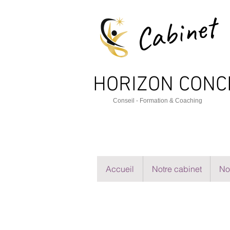
Cabinet
HORIZON CO
NC
Cons
e
il - Formation & Coaching
Accueil
Notre cabinet
No