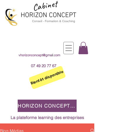
Cabinet
HORIZON CO
NCEPT
Cons
e
il - Formation & Coaching
vhorizonconcept@gmail.com
07 49 20 77 67
Bientôt disponible
HORIZON CONCEPT 2.0
La plateforme learning des entreprises
Blog Médias