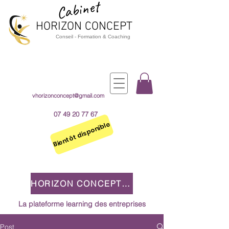
Cabinet
HORIZON CO
NCEPT
Cons
e
il - Formation & Coaching
vhorizonconcept@gmail.com
07 49 20 77 67
Bientôt disponible
HORIZON CONCEPT 2.0
La plateforme learning des entreprises
Post